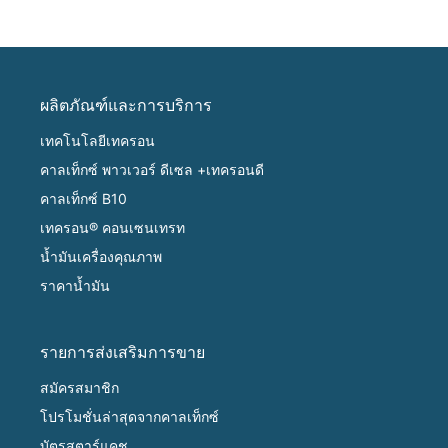
ผลิตภัณฑ์และการบริการ
เทคโนโลยีเทครอน
คาลเท็กซ์ พาวเวอร์ ดีเซล +เทครอนดี
คาลเท็กซ์ B10
เทครอน® คอนเซนเทรท
น้ำมันเครื่องคุณภาพ
ราคาน้ำมัน
รายการส่งเสริมการขาย
สมัครสมาชิก
โปรโมชั่นล่าสุดจากคาลเท็กซ์
บัตรสตาร์แคช