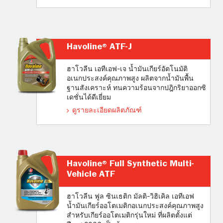
Havoline® ATF-J
ฮาโวลีน เอทีเอฟ-เจ น้ำมันเกียร์อัตโนมัติ
อเนกประสงค์คุณภาพสูง ผลิตจากน้ำมันพื้น
ฐานสังเคราะห์ ทนความร้อนจากปฎิกริยาออกซิ
เดชั่นได้ดีเยี่ยม
ดูรายละเอียดผลิตภัณฑ์
Havoline® Full Synthetic Multi-
Vehicle ATF
ฮาโวลีน ฟูล ซินเธติก มัลติ-วิฮิเคิล เอทีเอฟ
น้ำมันเกียร์ออโตเมติกอเนกประสงค์คุณภาพสูง
สำหรับเกียร์ออโตเมติกรุ่นใหม่ ที่ผลิตตั้งแต่