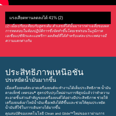
แรงเสียดทานลดลงได้ 41% (2)
(2) เมื่อเปรียบเทียบกับสูตรเดิม ตัวเลขที่ได้นั้นมาจากค่าเฉลี่ยของผล
การทดสอบในห้องปฏิบัติการซึ่งจัดทำขึ้นโดยเชฟรอนในภูมิภาค
เอเชียแปซิฟิกและแอฟริกา ผลลัพธ์ที่ได้สำหรับแต่ละประเทศอาจมี
ความแตกต่างกัน
ประสิทธิภาพเหนือชั้น
ประหยัดน้ำมันมากขึ้น
เมื่อเครื่องยนต์สะอาดเครื่องยนต์จะทำงานได้เต็มประสิทธิภาพ น้ำมัน
คาลเท็กซ์ เทครอน® สูตรปรับปรุงใหม่ผ่านการพิสูจน์แล้วว่าทำความ
สะอาดชิ้นส่วนสำคัญของเครื่องยนต์ได้อย่างมีประสิทธิภาพ ช่วยให้
เครื่องยนต์เผาไหม้น้ำมันเชื้อเพลิงได้ดีขึ้นและช่วยให้คุณประหยัด
น้ำมันที่ใช้ในการเดินทางได้มากขึ้น
คุณสมบัติของเทคโนโลยี Clean and Glide™ใหม่ของเราผ่านการ