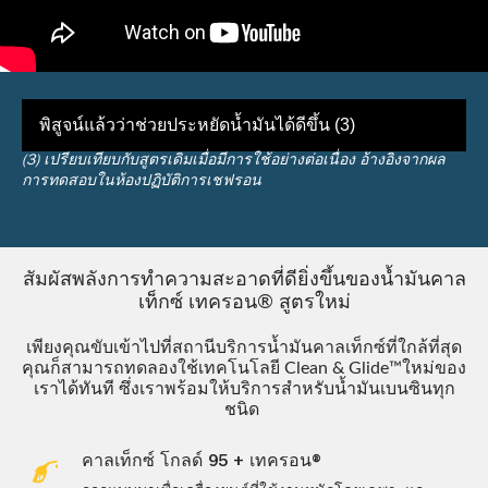
พิสูจน์แล้วว่าช่วยประหยัดน้ำมันได้ดีขึ้น (3)
(3) เปรียบเทียบกับสูตรเดิมเมื่อมีการใช้อย่างต่อเนื่อง อ้างอิงจากผล
การทดสอบในห้องปฏิบัติการเชฟรอน
สัมผัสพลังการทำความสะอาดที่ดียิ่งขึ้นของน้ำมันคาล
เท็กซ์ เทครอน® สูตรใหม่
เพียงคุณขับเข้าไปที่สถานีบริการน้ำมันคาลเท็กซ์ที่ใกล้ที่สุด
คุณก็สามารถทดลองใช้เทคโนโลยี Clean & Glide™ใหม่ของ
เราได้ทันที ซึ่งเราพร้อมให้บริการสำหรับน้ำมันเบนซินทุก
ชนิด
คาลเท็กซ์ โกลด์ 95 + เทครอน®