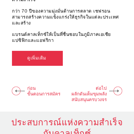
ความสำเร็จไปกับเรา เราจึงพร้อมที่จะทำทุกวิถีทางเพื่อ
สนับสนุนและสร้างศักยภาพอันแข็งแกร่งให้กับผู้แทนจัด
กว่า 70 ปีของความมุ่งมั่นด้านการตลาด เชฟรอน
ติดต่อเราได้ที่
จำหน่ายทุกสถานีบริการน้ำมันคาลเท็กซ์
สามารถสร้างความแข็งแกร่งให้ธุรกิจในแต่ละประเทศ
และสร้าง
แบรนด์คาลเท็กซ์ให้เป็นที่ชื่นชอบในภูมิภาคเอเชีย
แปซิฟิกและแอฟริกา
ดูเพิ่มเติม 
ก่อน
ต่อไป
ขั้นตอนการสมัคร
ผลักดันเต็มขุมพลัง
สนับสนุนครบวงจร
ประสบการณ์แห่งความสำเร็จ