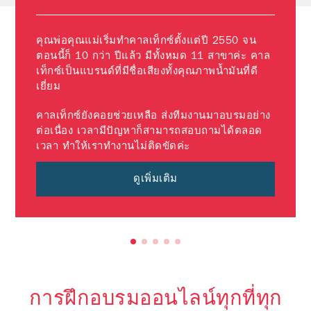
สาขา ช
คุณพ่อคุณแม่เริ่มทำคาลเท็กซ์ตั้งแต่ปี 2550 จน
ตอนนี้ก็ 10 กว่า ปีแล้ว มีทั้งหมด 11 สาขาค่ะ คาล
เท็กซ์เป็นแบรนด์ที่มีชื่อเสียงทั้งคุณภาพน้ำมันที่ดี
เยี่ยม
คาลเท็กซ์ยังคอยช่วยเหลือ ส่งทีมงานมาอบรมอย่าง
ต่อเนื่อง เวลามีปัญหาก็สามารถสอบถามได้ตลอด
เวลา ทำให้เราทำงานไม่ติดขัดค่ะ
ดูเพิ่มเติม
การฝึกอบรมออนไลน์ทุกที่ทุก