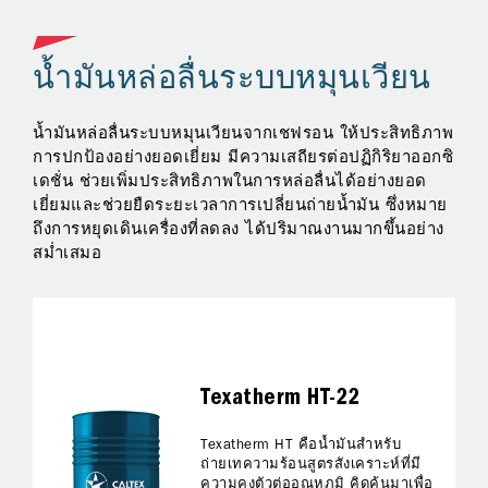
น้ำมันหล่อลื่นระบบหมุนเวียน
น
ภาพ
น้ำมันหล่อลื่นระบบหมุนเวียนจากเชฟรอน ให้ประสิทธิภาพ
รั
การปกป้องอย่างยอดเยี่ยม มีความเสถียรต่อปฏิกิริยาออกซิ
อย
เดชั่น ช่วยเพิ่มประสิทธิภาพในการหล่อลื่นได้อย่างยอด
ขั
อ
เยี่ยมและช่วยยืดระยะเวลาการเปลี่ยนถ่ายน้ำมัน ซึ่งหมาย
ราบ
่อน
ถึงการหยุดเดินเครื่องที่ลดลง ได้ปริมาณงานมากขึ้นอย่าง
สม่ำเสมอ
Texatherm HT-22
Texatherm HT คือน้ำมันสำหรับ
ถ่ายเทความร้อนสูตรสังเคราะห์ที่มี
ความคงตัวต่ออุณหภูมิ คิดค้นมาเพื่อ