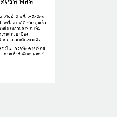
 ดีเซล พลัส
ส เป็นน้ำมันเชื้อเพลิงดีเซล
ับเครื่องยนต์ดีเซลหมุนเร็ว
ทย์ครบถ้วนสำหรับเพิ่ม
ำงานและปกป้อง
ร้อมคุณสมบัติเฉพาะตัว ที่
้งานในฟลีทรถขนส่งขนาด
ัส มี 2 เกรดทั้ง คาลเท็กซ์
่
ะ คาลเท็กซ์ ดีเซล พลัส บี