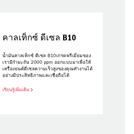
น้ำ
คาลเท็กซ์ ดีเซล B10
น้ำยาหม้อ
ออกแบบมา
จ่าย และไ
น้ำมันคาลเท็กซ์ ดีเซล B10เกรดพรีเมี่ยมของ
เครื่องย
เรามีกำมะถัน 2000 ppm ออกแบบมาเพื่อให้
เครื่องยนต์ดีเซลความเร็วสูงของคุณทำงานได้
อย่างมีประสิทธิภาพและเชื่อถือได้
รายชื
เอ็กซ
เรียนรู้เพิ่มเติม