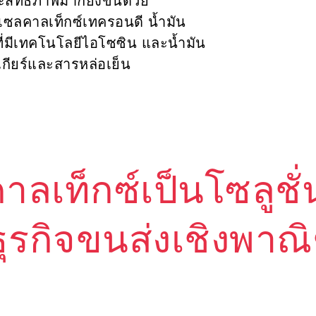
ิทธิภาพมากยิ่งขึ้นด้วย
ีเซลคาลเท็กซ์เทครอนดี น้ำมัน
ที่มีเทคโนโลยีไอโซซิน และน้ำมัน
นเกียร์และสารหล่อเย็น
าลเท็กซ์เป็นโซลูช
ุรกิจขนส่งเชิงพาณ