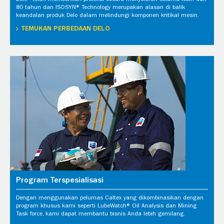
Delo® telah memberikan proteksi secara menyeluruh selama lebih dari
80 tahun dan ISOSYN® Technology merupakan alasan di balik
keandalan produk Delo dalam melindungi komponen kritikal mesin.
TEMUKAN PERBEDAAN DELO
Program Terspesialisasi
Dengan menggunakan pelumas Caltex yang dikombinasikan dengan
program khusus kami seperti LubeWatch® Oil Analysis dan Mining
Task force, kami dapat membantu bisnis Anda lebih gemilang.