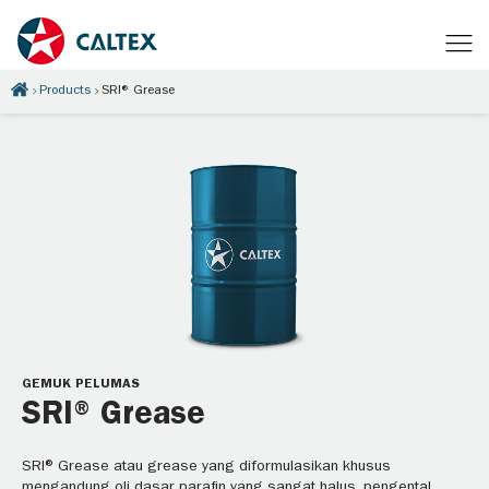
Products
SRI® Grease
GEMUK PELUMAS
SRI® Grease
SRI® Grease atau grease yang diformulasikan khusus
mengandung oli dasar parafin yang sangat halus, pengental