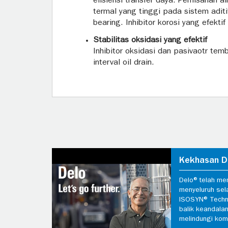
efisiensi transfer daya. Pemisahan a
termal yang tinggi pada sistem adit
bearing. Inhibitor korosi yang efek
Stabilitas oksidasi yang efektif
Inhibitor oksidasi dan pasivaotr te
interval oil drain.
Kekhasan D
Delo® telah me
menyeluruh sel
ISOSYN® Techn
balik keandala
melindungi komp