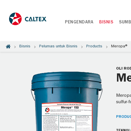
PENGENDARA
BISNIS
SUMB
Bisnis
Pelumas untuk Bisnis
Products
Meropa®
OLI RO
Me
Meropa
sulfur-
PRODUC
TEKNOL