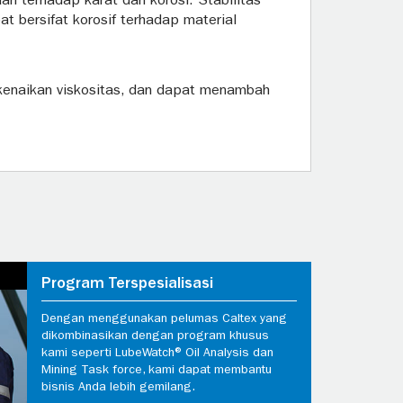
aan terhadap karat dan korosi. Stabilitas
t bersifat korosif terhadap material
 kenaikan viskositas, dan dapat menambah
Program Terspesialisasi
Dengan menggunakan pelumas Caltex yang
dikombinasikan dengan program khusus
kami seperti LubeWatch® Oil Analysis dan
Mining Task force, kami dapat membantu
bisnis Anda lebih gemilang.