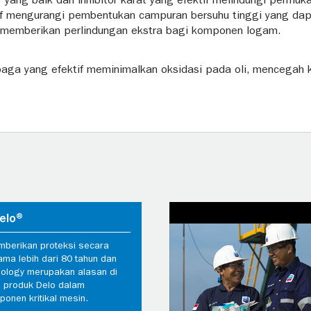
ir yang baik dan inhibitor karat yang efektif melindungi permuk
if mengurangi pembentukan campuran bersuhu tinggi yang dapa
tif memberikan perlindungan ekstra bagi komponen logam.
mbaga yang efektif meminimalkan oksidasi pada oli, mencegah
elo®
mberikan proteksi secara
ama lebih dari 80 tahun dan
ology merupakan alasan di
n produk Delo dalam
onen kritikal mesin.