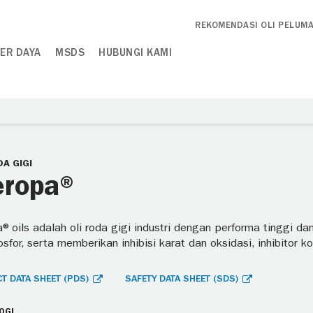
REKOMENDASI OLI PELUM
ER DAYA
MSDS
HUBUNGI KAMI
DA GIGI
ropa®
®oils adalah oli roda gigi industri dengan performa tinggi dan
fosfor, serta memberikan inhibisi karat dan oksidasi, inhibitor 
T DATA SHEET (PDS)
SAFETY DATA SHEET (SDS)
OGI