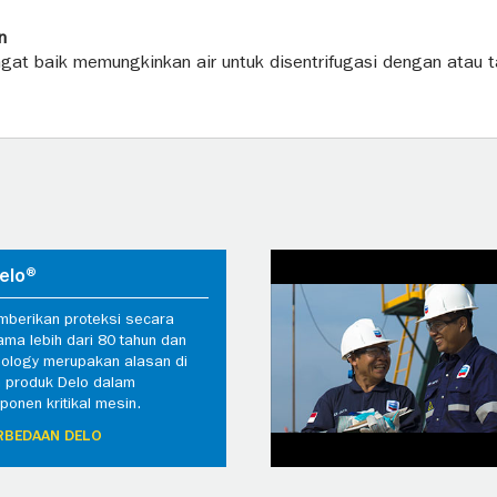
n
ngat baik memungkinkan air untuk disentrifugasi dengan atau t
elo®
mberikan proteksi secara
ama lebih dari 80 tahun dan
ology merupakan alasan di
n produk Delo dalam
onen kritikal mesin.
RBEDAAN DELO