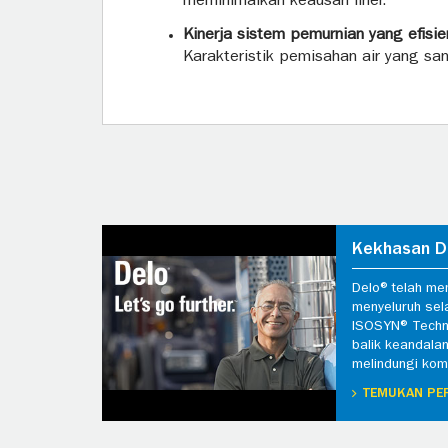
meminimalkan keausan liner.
Kinerja sistem pemurnian yang efisie
Karakteristik pemisahan air yang sa
Kekhasan D
Delo® telah me
menyeluruh sel
ISOSYN® Techn
balik keandala
melindungi komp
TEMUKAN PE