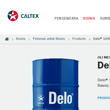
PENGENDARA
BISNIS
SUMB
Bisnis
Pelumas untuk Bisnis
Products
Delo® 100
OLI ME
De
Delo®1
Basis).
PRODUC