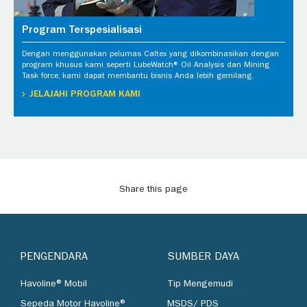
Program Terspesialisasi
Dengan menggunakan pelumas Caltex yang dikombinasikan dengan
program khusus kami seperti LubeWatch® Oil Analysis dan Mining
Task force, kami dapat membantu bisnis Anda lebih gemilang.
JELAJAHI PROGRAM KAMI
Share this page
PENGENDARA
SUMBER DAYA
Havoline® Mobil
Tip Mengemudi
Sepeda Motor Havoline®
MSDS/ PDS