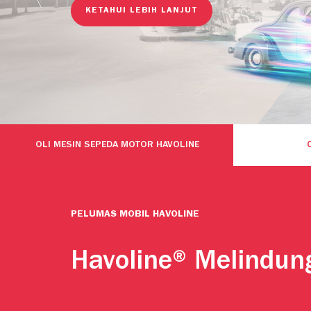
KETAHUI LEBIH LANJUT
OLI MESIN SEPEDA MOTOR HAVOLINE
PELUMAS MOBIL HAVOLINE
Havoline® Melindun