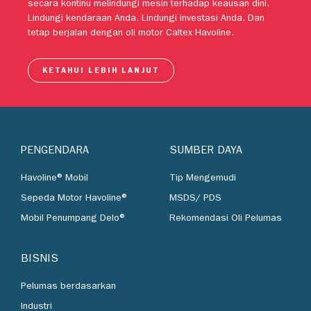
motor tingkat lanjut Caltex Havoline telah dipercaya untuk
secara kontinu melindungi mesin terhadap keausan dini.
Lindungi kendaraan Anda. Lindungi investasi Anda. Dan
tetap berjalan dengan oli motor Caltex Havoline.
KETAHUI LEBIH LANJUT
PENGENDARA
SUMBER DAYA
Havoline® Mobil
Tip Mengemudi
Sepeda Motor Havoline®
MSDS/ PDS
Mobil Penumpang Delo®
Rekomendasi Oli Pelumas
BISNIS
Pelumas berdasarkan