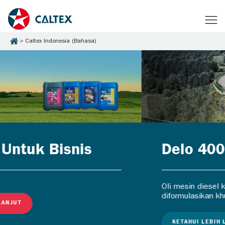
Caltex Indonesia (Bahasa)
Delo 400 MGX
Oli mesin diesel kendaraan berat yang
diformulasikan khusus.
KETAHUI LEBIH LANJUT