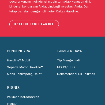
motor tingkat lanjut Caltex Havoline telah dipercaya untuk
secara kontinu melindungi mesin terhadap keausan dini.
Lindungi kendaraan Anda. Lindungi investasi Anda. Dan
tetap berjalan dengan oli motor Caltex Havoline.
KETAHUI LEBIH LANJUT
PENGENDARA
SUMBER DAYA
Havoline® Mobil
Tip Mengemudi
Sepeda Motor Havoline®
MSDS/ PDS
Mobil Penumpang Delo®
Rekomendasi Oli Pelumas
BISNIS
Pelumas berdasarkan