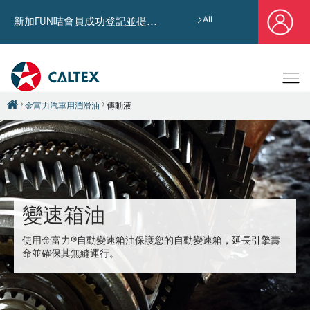
All
新加FUN咭會員成功登記並提供郵寄地址，即享獨家迎新汽油優惠券禮總值HK$4,640!
金富力汽車用潤滑油
傳動液
變速箱油
使用金富力®自動變速箱油保護您的自動變速箱，延長引擎壽
命並確保其無縫運行。