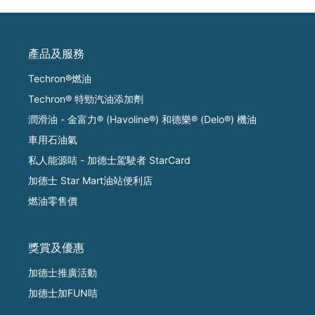
產品及服務
Techron®燃油
Techron® 特勁汽油添加劑
潤滑油 - 金富力® (Havoline®) 和德樂® (Delo®) 機油
車用石油氣
私人能源咭 - 加德士駕駛者 StarCard
加德士 Star Mart油站便利店
燃油零售價
獎賞及優惠
加德士推廣活動
加德士加FUN咭