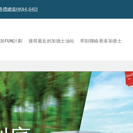
值HK$4,640!
加FUN計劃
搜尋最近的加德士油站
即刻聯絡香港加德士