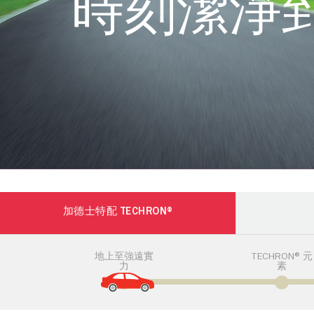
時刻潔淨
加德士特配 TECHRON®
地上至強遠實
TECHRON® 元
力
素