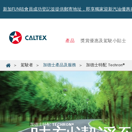
新加FUN咭會員成功登記並提供郵寄地址，即享獨家迎新汽油優惠券禮總
產品
獎賞優惠及駕駛小貼士​
駕駛者
加德士產品及服務
加德士特配 Techron®
加德士特配 TECHRON®