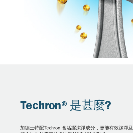
Techron®是甚麼?
加德士特配Techron 含活躍潔淨成分，更能有效潔淨