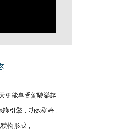
擎
天更能享受駕駛樂趣。
及保護引擎，功效顯著。
沉積物形成，