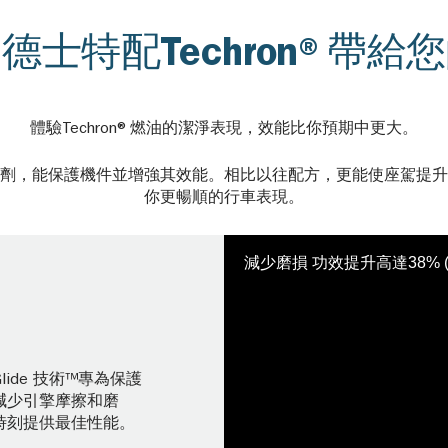
德士特配Techron®帶給
體驗Techron®燃油的潔淨表現，效能比你預期中更大。
劑，能保護機件並增強其效能。相比以往配方，更能使座駕提升
你更暢順的行車表現。
減少磨損 功效提升高達38% (
& Glide 技術™專為保護
減少引擎摩擦和磨
時刻提供最佳性能。