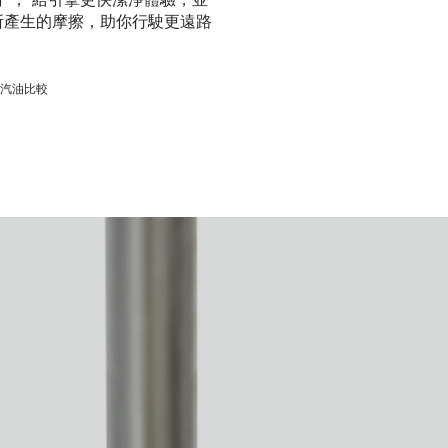
分
， 給引擎更快潔淨體驗，並
所產生的摩擦，助你行駛更遠路
黃金汽油比較