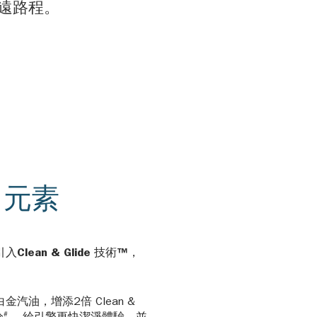
遠路程。
®
元素
引入
Clean & Glide 技術™
，
。
白金汽油，增添2倍 Clean &
#