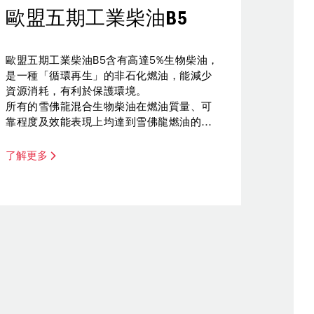
歐盟五期工業柴油B5
歐盟五期工業柴油B5含有高達5%生物柴油，
是一種「循環再生」的非石化燃油，能減少
資源消耗，有利於保護環境。
所有的雪佛龍混合生物柴油在燃油質量、可
靠程度及效能表現上均達到雪佛龍燃油的最
高標準，並嚴格遵循原始設備製造商(OEM)
準則。
了解更多