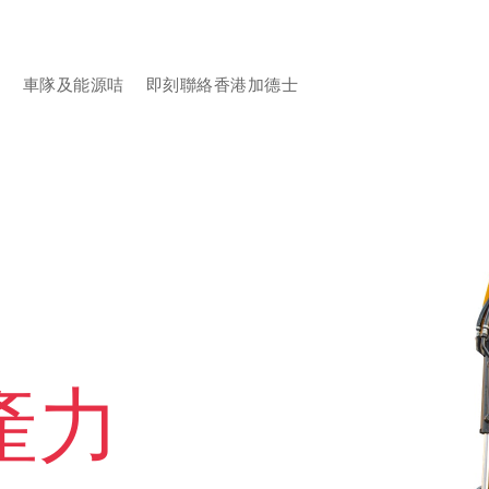
品
車隊及能源咭
即刻聯絡香港加德士
產力