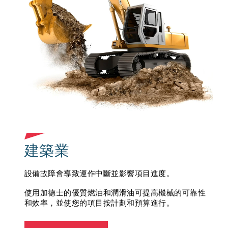
建築業
製造業
商業車隊
設備故障會導致運作中斷並影響項目進度。
腐蝕、機器故障和其他有害因素會導致生產延誤。
沉積物可能導致低效燃燒，而磨損和腐蝕則可能導致
車輛故障並增加運作成本。
使用加德士的優質燃油和潤滑油可提高機械的可靠性
使用我們特配的柴油和工業潤滑油可提高經營效率，
和效率，並使您的項目按計劃和預算進行。
並確保您的設備在極端條件下以最佳狀態運行。
使用加德士特配 Techron D 柴油和優質潤滑油降低總
的經營成本，從而幫助減少故障時間並提高可靠性，
帶來更佳的汽車性能。