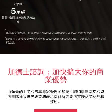
我們的
5
星級
質量控制及服務體驗助您成
功
*
與標準柴油相比。更多資訊：Techron 的清潔能力：Techron 的特別之處。
*
1989 年，首次錄得大型柴油引擎 Caterpillar 3406B 的記錄。更多資訊：德樂® 的特
別之處。
加德士諮詢：加快擴大你的商
業優勢
由領先的工業和汽車專家管理的加德士諮詢計劃為您和您
的團隊達致世界級業務表現提供所需要的實際商業意見和
技術。