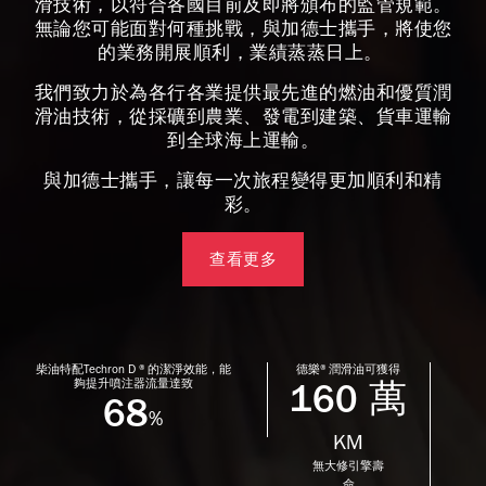
滑技術，以符合各國目前及即將頒布的監管規範。
無論您可能面對何種挑戰，與加德士攜手，將使您
的業務開展順利，業績蒸蒸日上。
我們致力於為各行各業提供最先進的燃油和優質潤
滑油技術，從採礦到農業、發電到建築、貨車運輸
到全球海上運輸。
與加德士攜手，讓每一次旅程變得更加順利和精
彩。
查看更多
柴油特配Techron D ® 的潔淨效能，能
德樂® 潤滑油可獲得
夠提升噴注器流量達致
160 萬
68
%
KM
無大修引擎壽
命