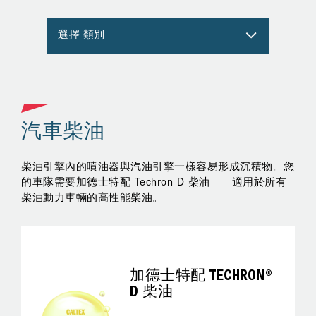
選擇 類別
汽車柴油
可靠
柴油引擎內的噴油器與汽油引擎一樣容易形成沉積物。您
所
渦輪
的車隊需要加德士特配 Techron D 柴油——適用於所有
T
柴油動力車輛的高性能柴油。
符
T
部
提
了
加德士特配 TECHRON®
同
D 柴油