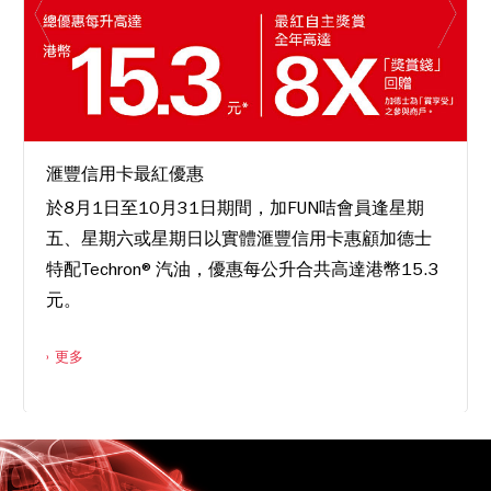
滙豐信用卡最紅優惠
於8月1日至10月31日期間，加FUN咭會員逢星期
五、星期六或星期日以實體滙豐信用卡惠顧加德士
特配Techron®汽油，優惠每公升合共高達港幣15.3
元。
更多