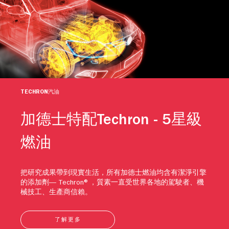
TECHRON汽油
加德士特配Techron - 5星級
燃油
把研究成果帶到現實生活，所有加德士燃油均含有潔淨引擎
的添加劑— Techron®，質素一直受世界各地的駕駛者、機
械技工、生產商信賴。
了解更多