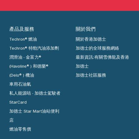
產品及服務
關於我們
Techron®燃油
關於香港加德士
Techron® 特勁汽油添加劑
加德士的全球服務網絡
潤滑油 - 金富力®
最新資訊:有關雪佛龍及香港
(Havoline®) 和德樂®
加德士
(Delo®) 機油
加德士社區服務
車用石油氣
私人能源咭 - 加德士駕駛者
StarCard
加德士 Star Mart油站便利
店
燃油零售價