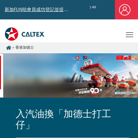
All
新加FUN咭會員成功登記並提供郵寄地址，即享獨家迎新汽油優惠券禮總值HK$4,640!
香港加德士
入汽油換「加德士打工
仔」