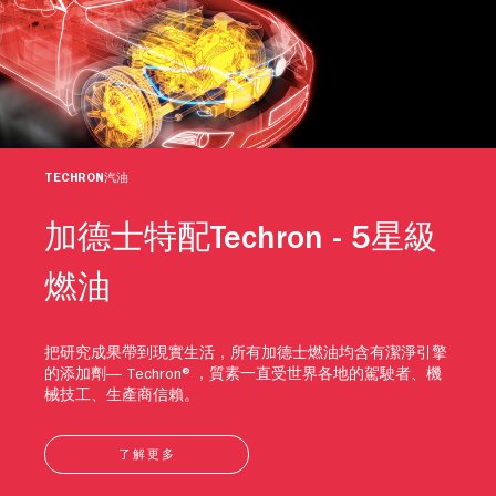
TECHRON汽油
加德士特配Techron - 5星級
燃油
把研究成果帶到現實生活，所有加德士燃油均含有潔淨引擎
的添加劑— Techron®，質素一直受世界各地的駕駛者、機
械技工、生產商信賴。
了解更多