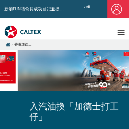
All
新加FUN咭會員成功登記並提供郵寄地址，即享獨家迎新汽油優惠券禮總值HK$4,640!
香港加德士
入汽油換「加德士打工
仔」