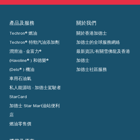
產品及服務
關於我們
Techron®燃油
關於香港加德士
Techron® 特勁汽油添加劑
加德士的全球服務網絡
潤滑油 - 金富力®
最新資訊:有關雪佛龍及香港
(Havoline®) 和德樂®
加德士
(Delo®) 機油
加德士社區服務
車用石油氣
私人能源咭 - 加德士駕駛者
StarCard
加德士 Star Mart油站便利
店
燃油零售價